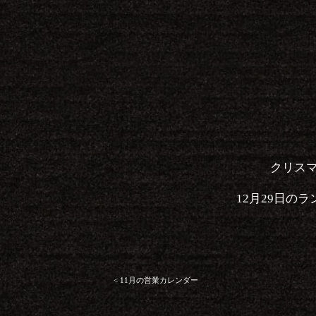
クリス
12月29日の
<
11月の営業カレンダー
投
稿