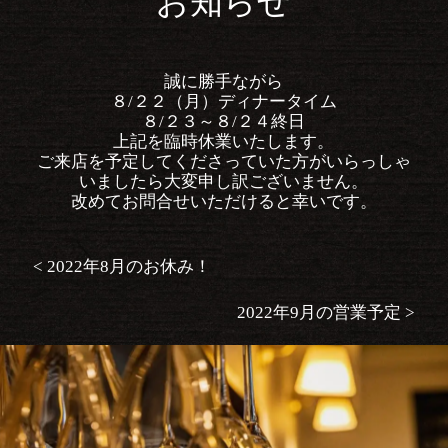
お知らせ
誠に勝手ながら
８/２２（月）ディナータイム
８/２３～８/２４終日
上記を臨時休業いたします。
ご来店を予定してくださっていた方がいらっしゃ
いましたら大変申し訳ございません。
改めてお問合せいただけると幸いです。
<
2022年8月のお休み！
投
稿
2022年9月の営業予定
>
ナ
ビ
ゲ